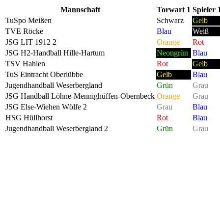
Mannschaft
Torwart 1
Spieler 
TuSpo Meißen
Schwarz
Gelb
TVE Röcke
Blau
Weiß
JSG LIT 1912 2
Orange
Rot
JSG H2-Handball Hille-Hartum
Neongrün
Blau
TSV Hahlen
Rot
Gelb
TuS Eintracht Oberlübbe
Gelb
Blau
Jugendhandball Weserbergland
Grün
Grau
JSG Handball Löhne-Mennighüffen-Obernbeck
Orange
Grau
JSG Else-Wiehen Wölfe 2
Grau
Blau
HSG Hüllhorst
Rot
Blau
Jugendhandball Weserbergland 2
Grün
Grau